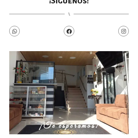
¡Síguenos!
⑊
¡Te esperamos!