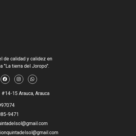
l de calidad y calidez en
a "La tierra del Joropo".
6 #14-15 Arauca, Arauca
997074
885-9471
uintadelsol@gmail.com
ionquintadelsol@gmail.com