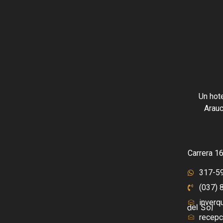
Un hote
Arauc
Carrera 1
317-5
(037) 
inverq
del Sol
recepc